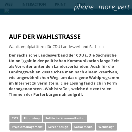
WEB
INTERACTION
PRINT
phone
LOGO
more_vert
Cookies not activated
This Website requires cookies to provide a
convient and quicker user experience. Please consider to activate it in
your web-browser, otherwise this website will not work properly.
AUF DER WAHLSTRASSE
Wahlkampfplattform für CDU Landesverband Sachsen
Der sächsische Landesverband der CDU („Die Sächsische
Union“) galt in der politischen Kommunikation lange Zeit
als Vorreiter unter den Landesverbänden. Auch für die
Landtagswahlen 2009 suchte man nach einem kreativen,
wie ungewöhnlichen Weg, um das eigene Wahlprogramm
im Internet zu vermitteln. Eine Lösung fand sich in Form
der sogenannten „Wahlstraße“, welche die zentralen
Themen der Partei bürgernah aufgriff.
CMS
Photoshop
Politische Kommunikation
Projektmanagement
Screendesign
Social Media
Webdesign