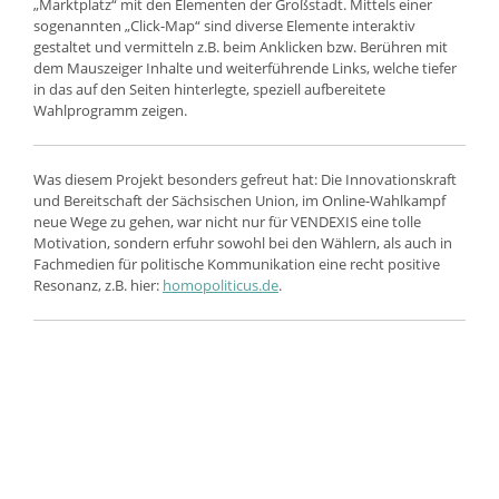
„Marktplatz“ mit den Elementen der Großstadt. Mittels einer
sogenannten „Click-Map“ sind diverse Elemente interaktiv
gestaltet und vermitteln z.B. beim Anklicken bzw. Berühren mit
dem Mauszeiger Inhalte und weiterführende Links, welche tiefer
in das auf den Seiten hinterlegte, speziell aufbereitete
Wahlprogramm zeigen.
Was diesem Projekt besonders gefreut hat: Die Innovationskraft
und Bereitschaft der Sächsischen Union, im Online-Wahlkampf
neue Wege zu gehen, war nicht nur für
V
E
N
D
E
X
I
S
eine tolle
Motivation, sondern erfuhr sowohl bei den Wählern, als auch in
Fachmedien für politische Kommunikation eine recht positive
Resonanz, z.B. hier:
homopoliticus.de
.