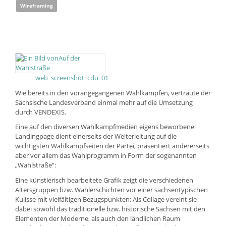
Wireframing
web_screenshot_cdu_01
Wie bereits in den vorangegangenen Wahlkämpfen, vertraute der
Sächsische Landesverband einmal mehr auf die Umsetzung
durch
V
E
N
D
E
X
I
S
.
Eine auf den diversen Wahlkampfmedien eigens beworbene
Landingpage dient einerseits der Weiterleitung auf die
wichtigsten Wahlkampfseiten der Partei, präsentiert andererseits
aber vor allem das Wahlprogramm in Form der sogenannten
„Wahlstraße“:
Eine künstlerisch bearbeitete Grafik zeigt die verschiedenen
Altersgruppen bzw. Wählerschichten vor einer sachsentypischen
Kulisse mit vielfältigen Bezugspunkten: Als Collage vereint sie
dabei sowohl das traditionelle bzw. historische Sachsen mit den
Elementen der Moderne, als auch den ländlichen Raum