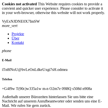
Cookies not activated
This Website requires cookies to provide a
convient and quicker user experience. Please consider to activate it
in your web-browser, otherwise this website will not work properly.
V
y
E
x
N
J
D
N
E
0
X
7
I
m
S
W
more_vert
Projekte
Über
Kontakt
phone
E-Mail
i
T
n
8
f
N
o
U
@
b
v
L
e
O
n
L
d
k
e
U
x
g
i
7
s
H
.
o
d
m
e
a
Telefon
+
G
4
f
9
w
T
(
9
0
c
)
w
3
3
5
a
1
w
m
-
n
O
2
m
7
e
0
9
l
8
Q
s
5
0
8
d
n
9
0
8
a
Außerhalb unserer Bürozeiten hinterlassen Sie uns bitte eine
Nachricht auf unserem Anrufbeantworter oder senden uns eine E-
Mail. Wir rufen Sie gern zurück.