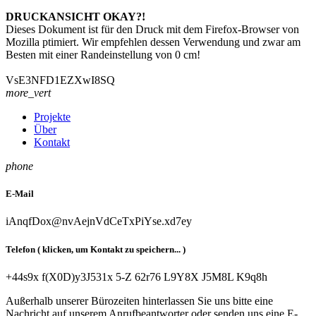
DRUCKANSICHT OKAY?!
Dieses Dokument ist für den Druck mit dem Firefox-Browser von
Mozilla ptimiert. Wir empfehlen dessen Verwendung und zwar am
Besten mit einer Randeinstellung von 0 cm!
V
s
E
3
N
F
D
1
E
Z
X
w
I
8
S
Q
more_vert
Projekte
Über
Kontakt
phone
E-Mail
i
A
n
q
f
D
o
x
@
n
v
A
e
j
n
V
d
C
e
T
x
P
i
Y
s
e
.
x
d
7
e
y
Telefon
( klicken, um Kontakt zu speichern... )
+
4
4
s
9
x
f
(
X
0
D
)
y
3
J
5
3
1
x
5
-
Z
6
2
r
7
6
L
9
Y
8
X
J
5
M
8
L
K
9
q
8
h
Außerhalb unserer Bürozeiten hinterlassen Sie uns bitte eine
Nachricht auf unserem Anrufbeantworter oder senden uns eine E-