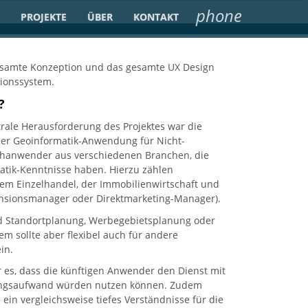
phone
PROJEKTE
ÜBER
KONTAKT
te it in your web-browser, otherwise this website will not work
esamte Konzeption und das gesamte UX Design
tionssystem.
?
trale Herausforderung des Projektes war die
ner Geoinformatik-Anwendung für Nicht-
achanwender aus verschiedenen Branchen, die
atik-Kenntnisse haben. Hierzu zählen
dem Einzelhandel, der Immobilienwirtschaft und
ansionsmanager oder Direktmarketing-Manager).
d Standortplanung, Werbegebietsplanung oder
em sollte aber flexibel auch für andere
in.
 es, dass die künftigen Anwender den Dienst mit
ungsaufwand würden nutzen können. Zudem
 ein vergleichsweise tiefes Verständnisse für die